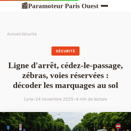
Paramoteur Paris Ouest
📰
Accueil
›
Sécurité
SÉCURITÉ
Ligne d'arrêt, cédez-le-passage,
zébras, voies réservées :
décoder les marquages au sol
Lyna
•
24 novembre 2025
•
4 min de lecture