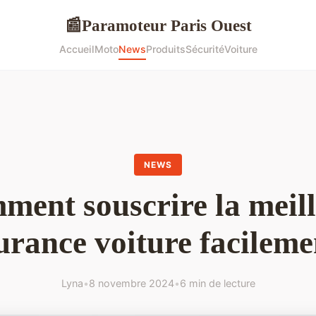
Paramoteur Paris Ouest
📰
Accueil
Moto
News
Produits
Sécurité
Voiture
NEWS
ent souscrire la meil
urance voiture facileme
Lyna
•
8 novembre 2024
•
6 min de lecture