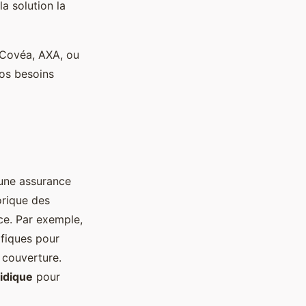
a solution la
e Covéa, AXA, ou
os besoins
 une assurance
orique des
nce. Par exemple,
ifiques pour
 couverture.
ridique
pour