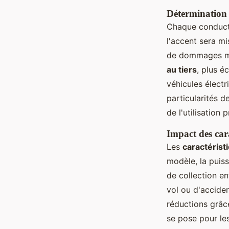
Détermination 
Chaque conducte
l'accent sera mi
de dommages mat
au tiers
, plus é
véhicules élect
particularités d
de l'utilisation 
Impact des cara
Les
caractérist
modèle, la puis
de collection e
vol ou d'acciden
réductions grâ
se pose pour le