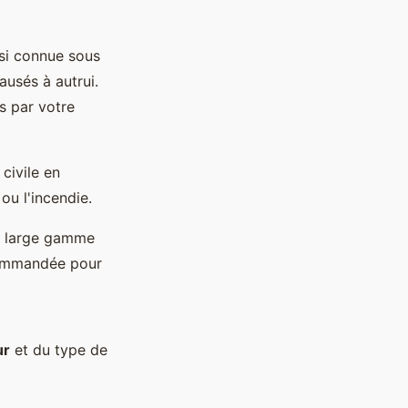
ssi connue sous
usés à autrui.
s par votre
civile en
ou l'incendie.
ne large gamme
ecommandée pour
ur
et du type de