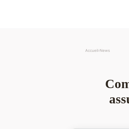
Accueil
›
News
Comm
ass