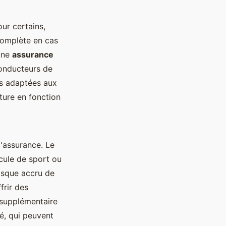
our certains,
 complète en cas
 une
assurance
conducteurs de
es adaptées aux
rture en fonction
'assurance. Le
cule de sport ou
risque accru de
frir des
 supplémentaire
sé, qui peuvent