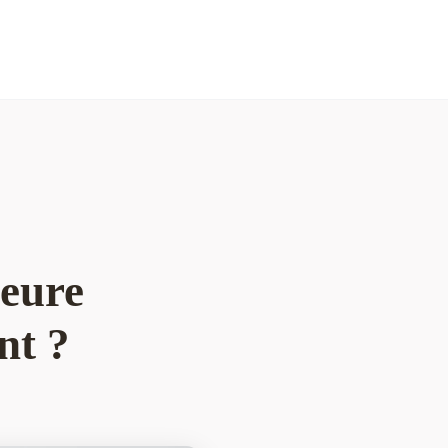
leure
nt ?