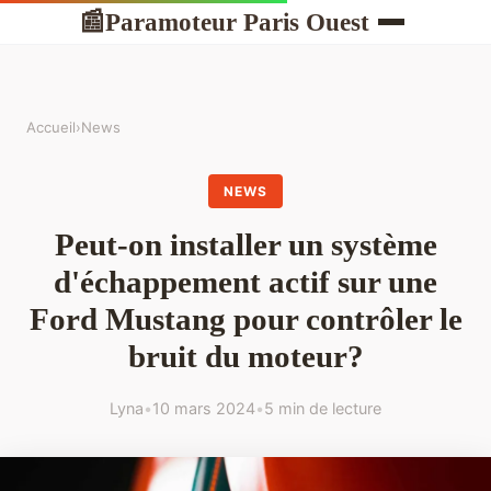
Paramoteur Paris Ouest
📰
Accueil
›
News
NEWS
Peut-on installer un système
d'échappement actif sur une
Ford Mustang pour contrôler le
bruit du moteur?
Lyna
•
10 mars 2024
•
5 min de lecture