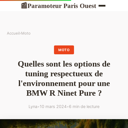
Paramoteur Paris Ouest
📰
Accueil
›
Moto
MOTO
Quelles sont les options de
tuning respectueux de
l'environnement pour une
BMW R Ninet Pure ?
Lyna
•
10 mars 2024
•
6 min de lecture